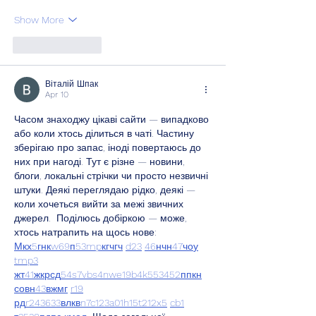
Show More
Like
Reply
Віталій Шпак
Apr 10
Часом знаходжу цікаві сайти — випадково 
або коли хтось ділиться в чаті. Частину 
зберігаю про запас, іноді повертаюсь до 
них при нагоді. Тут є різне — новини, 
блоги, локальні стрічки чи просто незвичні 
штуки. Деякі переглядаю рідко, деякі — 
коли хочеться вийти за межі звичних 
джерел.  Поділюсь добіркою — може, 
хтось натрапить на щось нове:  
М
к
х
5
г
нк
w69
п
53
mp
кг
чг
ч
d23
46
н
чн
47
чо
у
tmp3
жт
41
ж
кр
сд
54
s7
vb
s4
nw
e19
b4
k55
34
52
пп
кн
с
о
вн
43
вж
мг
r19
рд
r24
36
33
вл
кв
n7
c123
a01
h15
t21
2x5
cb1