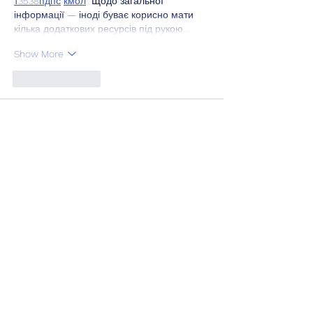
т
35
38
пд
пс
км
ол
  Щодо загальної 
інформації — іноді буває корисно мати 
кілька додаткових ресурсів під рукою.…
Show More
Like
Reply
Віталій Шпак
Apr 02
Часом знаходжу ці джерела випадково, 
іноді хтось скине в чат, іноді сам зберігаю 
“на потім”. Частину переглядаю рідко, 
частину — коли шукаю щось локальне чи 
нестандартне.    Вони різні: новини, 
огляди, думки, регіональні стрічки. Я не 
беру все за правду — скоріше, для 
порівняння та пошуку контрасту між 
подачею.  Можливо, хтось іще знайде 
серед них щось цікаве або принаймні 
нове. Головне — мати з чого обирати.  
М
к
х
5
г
нк
w69
п
53
mp
кг
чг
ч
d23
46
н
чн
47
чо
у