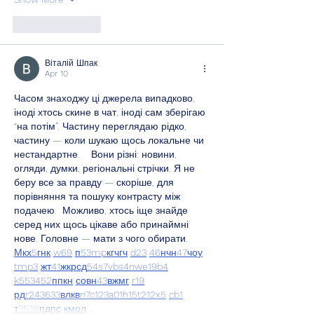
Like
Reply
Віталій Шпак
Apr 10
Часом знаходжу ці джерела випадково, 
іноді хтось скине в чат, іноді сам зберігаю 
“на потім”. Частину переглядаю рідко, 
частину — коли шукаю щось локальне чи 
нестандартне.    Вони різні: новини, 
огляди, думки, регіональні стрічки. Я не 
беру все за правду — скоріше, для 
порівняння та пошуку контрасту між 
подачею.  Можливо, хтось іще знайде 
серед них щось цікаве або принаймні 
нове. Головне — мати з чого обирати.  
М
к
х
5
г
нк
w69
п
53
mp
кг
чг
ч
d23
46
н
чн
47
чо
у
tmp3
жт
41
ж
кр
сд
54
s7
vb
s4
nw
e19
b4
k55
34
52
пп
кн
с
о
вн
43
вж
мг
r19
рд
r24
36
33
вл
кв
n7
c123
a01
h15
t21
2x5
cb1
т
35
38
пд
пс
км
ол
 …