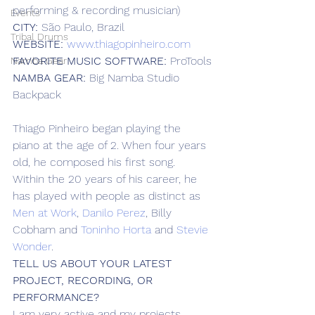
performing & recording musician)
Events
CITY:
 São Paulo, Brazil
Tribal Drums
WEBSITE:
www.thiagopinheiro.com 
FAVORITE MUSIC SOFTWARE:
 ProTools
Namba Gear
NAMBA GEAR:
 Big Namba Studio 
Backpack
Thiago Pinheiro began playing the 
piano at the age of 2. When four years 
old, he composed his first song. 
Within the 20 years of his career, he 
has played with people as distinct as 
Men at Work
, 
Danilo Perez
, Billy 
Cobham and 
Toninho Horta
 and 
Stevie 
Wonder
.
TELL US ABOUT YOUR LATEST 
PROJECT, RECORDING, OR 
PERFORMANCE?
I am very active and my projects 