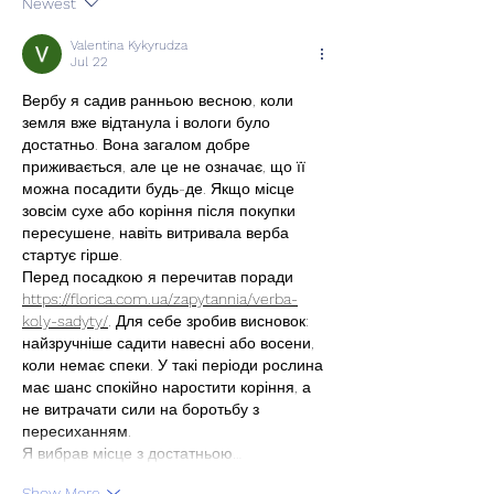
Newest
Valentina Kykyrudza
Jul 22
Вербу я садив ранньою весною, коли 
земля вже відтанула і вологи було 
достатньо. Вона загалом добре 
приживається, але це не означає, що її 
можна посадити будь-де. Якщо місце 
зовсім сухе або коріння після покупки 
пересушене, навіть витривала верба 
стартує гірше.
Перед посадкою я перечитав поради 
https://florica.com.ua/zapytannia/verba-
koly-sadyty/
. Для себе зробив висновок: 
найзручніше садити навесні або восени, 
коли немає спеки. У такі періоди рослина 
має шанс спокійно наростити коріння, а 
не витрачати сили на боротьбу з 
пересиханням.
Я вибрав місце з достатньою…
Show More